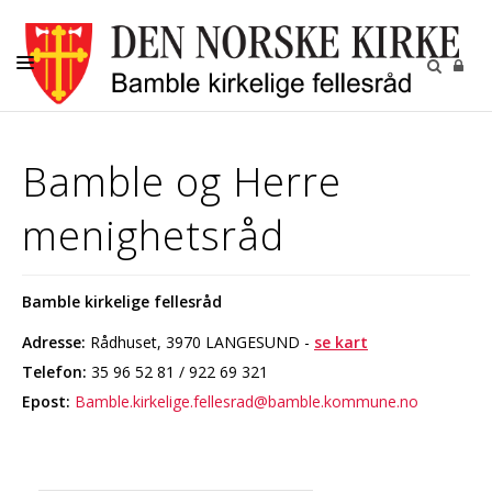
KIRKELIGE HANDLINGER
Bamble og Herre
MENIGHETENE
menighetsråd
BARN OG UNGDOM
VOKSNE
Bamble kirkelige fellesråd
DIAKONI
Adresse:
Rådhuset, 3970 LANGESUND
-
se kart
KALENDER
Telefon:
35 96 52 81 / 922 69 321
KONTAKT
Epost:
Bamble.kirkelige.fellesrad@bamble.kommune.no
OM OSS
GRAVPLASSMYNDIGHETEN