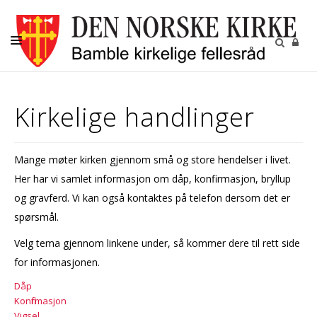
KIRKELIGE HANDLINGER
Kirkelige handlinger
MENIGHETENE
BARN OG UNGDOM
Mange møter kirken gjennom små og store hendelser i livet.
VOKSNE
Her har vi samlet informasjon om dåp, konfirmasjon, bryllup
DIAKONI
og gravferd. Vi kan også kontaktes på telefon dersom det er
spørsmål.
KALENDER
Velg tema gjennom linkene under, så kommer dere til rett side
KONTAKT
for informasjonen.
OM OSS
Dåp
Konfirmasjon
GRAVPLASSMYNDIGHETEN
Vigsel