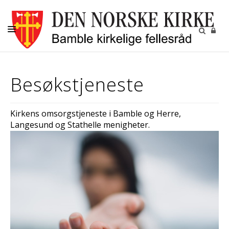
KIRKELIGE HANDLINGER
Besøkstjeneste
MENIGHETENE
BARN OG UNGDOM
Kirkens omsorgstjeneste i Bamble og Herre,
VOKSNE
Langesund og Stathelle menigheter.
DIAKONI
KALENDER
KONTAKT
OM OSS
GRAVPLASSMYNDIGHETEN