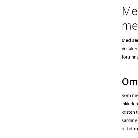
Me
me
Med sær
Vi søker
fortrinns
Om 
Som meni
inkluder
kristen
samling
rettet m