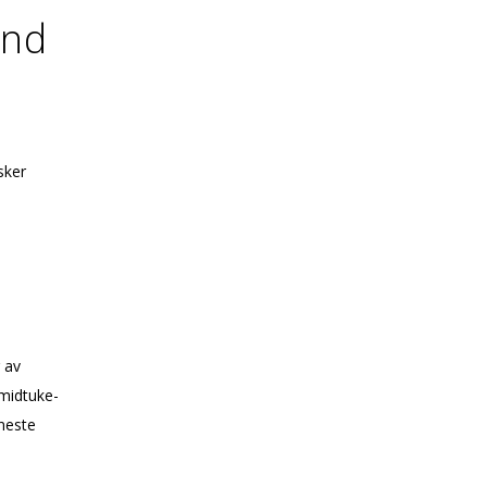
und
sker
 av
midtuke-
neste