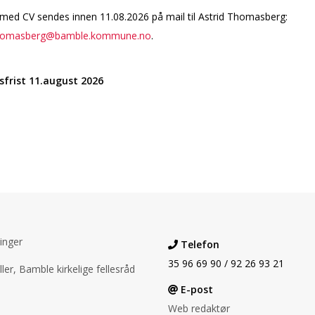
med CV sendes innen 11.08.2026 på mail til Astrid Thomasberg:
.thomasberg@bamble.kommune.no
.
frist 11.august 2026
inger
Telefon
35 96 69 90 / 92 26 93 21
ler, Bamble kirkelige fellesråd
E-post
Web redaktør