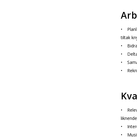
Arb
• Planl
tiltak kn
• Bidra
• Delta 
• Samarb
• Rekrut
Kva
• Releva
liknende
• Intere
• Musika