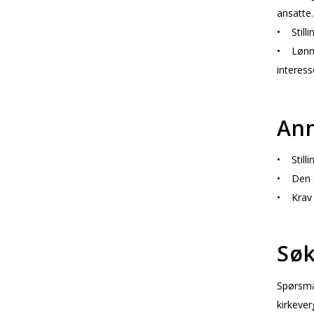
ansatte.
• Stilli
• Lønn- 
interes
An
• Stilli
• Den s
• Krav 
Sø
Spørsmål
kirkever