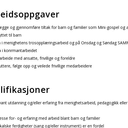
eidsoppgaver
egge og gjennomføre tiltak for barn og familier som Mini-gospel og 
yttet til barn
 i menighetens trosopplæringsarbeid og på Onsdag og Søndag SA
i konfirmantarbeidet
eide med ansatte, frivillige og foreldre
tere, følge opp og veilede frivillige medarbeidere
lifikasjoner
nt utdanning og/eller erfaring fra menighetsarbeid, pedagogikk eller
sse for- og erfaring med arbeid blant barn og familier
lske ferdigheter (sang og/eller instrument) er en fordel