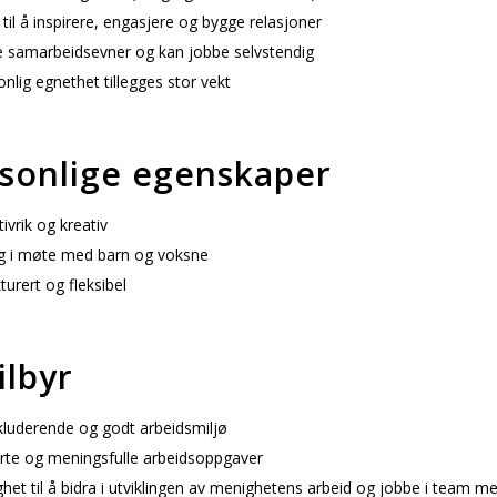
il å inspirere, engasjere og bygge relasjoner
samarbeidsevner og kan jobbe selvstendig
lig egnethet tillegges stor vekt
sonlige egenskaper
tivrik og kreativ
 i møte med barn og voksne
urert og fleksibel
ilbyr
kluderende og godt arbeidsmiljø
rte og meningsfulle arbeidsoppgaver
et til å bidra i utviklingen av menighetens arbeid og jobbe i team m