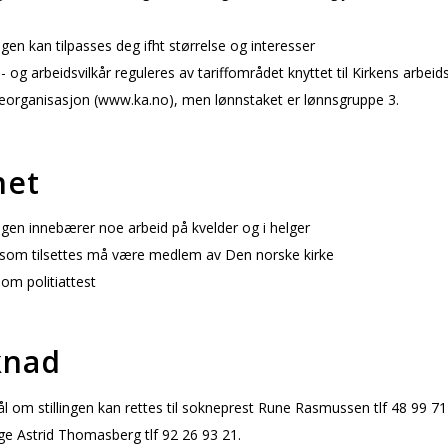
ngen kan tilpasses deg ifht størrelse og interesser
og arbeidsvilkår reguleres av tariffområdet knyttet til Kirkens arbeid
seorganisasjon (www.ka.no), men lønnstaket er lønnsgruppe 3.
net
ngen innebærer noe arbeid på kvelder og i helger
om tilsettes må være medlem av Den norske kirke
om politiattest
knad
 om stillingen kan rettes til sokneprest Rune Rasmussen tlf 48 99 71 
ge Astrid Thomasberg tlf 92 26 93 21.