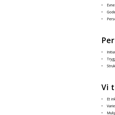
• Evne t
• Gode 
• Person
Per
• Initia
• Trygg
• Strukt
Vi t
• Et in
• Varie
• Muligh