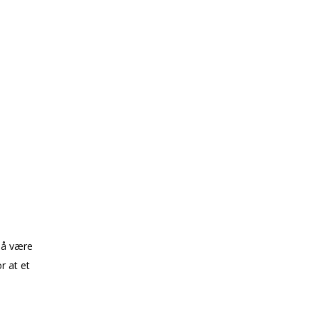
 å være
r at et
.