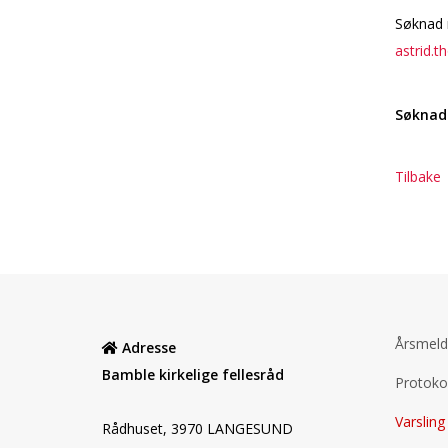
Søknad 
astrid
Søknads
Tilbake
Årsmeld
Adresse
Bamble kirkelige fellesråd
Protokol
Varsling
Rådhuset, 3970 LANGESUND