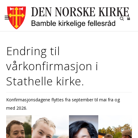
KIRKELIGE HANDLINGER
Endring til
MENIGHETENE
vårkonfirmasjon i
BARN OG UNGDOM
VOKSNE
Stathelle kirke.
DIAKONI
KALENDER
Konfirmasjonsdagene flyttes fra september til mai fra og
med 2026.
KONTAKT
OM OSS
GRAVPLASSMYNDIGHETEN